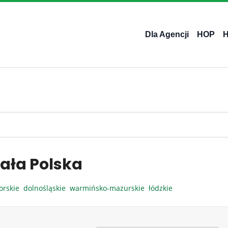
Dla Agencji
HOP
ała Polska
orskie
dolnośląskie
warmińsko-mazurskie
łódzkie