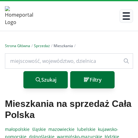
Strona Główna
/
Sprzedaż
/
Mieszkania
/
Szukaj
Filtry
Mieszkania na sprzedaż Cała
Polska
małopolskie
śląskie
mazowieckie
lubelskie
kujawsko-
pomorskie
dolnośląskie
warmińsko-mazurskie
łódzkie