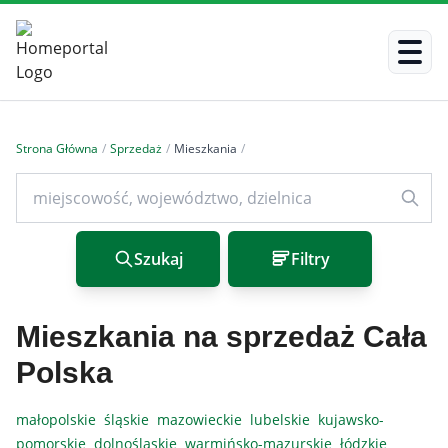
Strona Główna
/
Sprzedaż
/
Mieszkania
/
Szukaj
Filtry
Mieszkania na sprzedaż Cała
Polska
małopolskie
śląskie
mazowieckie
lubelskie
kujawsko-
pomorskie
dolnośląskie
warmińsko-mazurskie
łódzkie