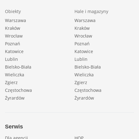
Obiekty
Hale i magazyny
Warszawa
Warszawa
Kraków
Kraków
Wrocław
Wrocław
Poznań
Poznań
Katowice
Katowice
Lublin
Lublin
Bielsko-Biała
Bielsko-Biała
Wieliczka
Wieliczka
Zgierz
Zgierz
Częstochowa
Częstochowa
Żyrardów
Żyrardów
Serwis
Dla agencji
HOP