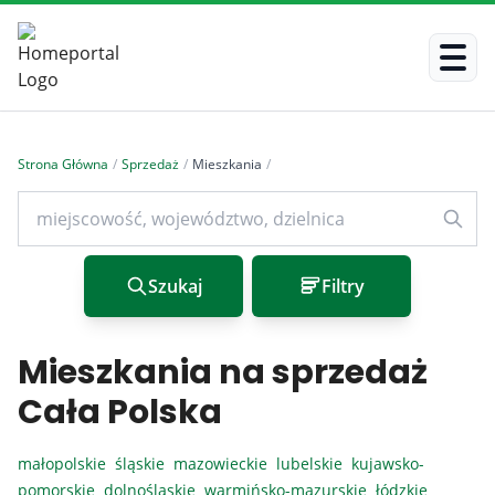
Strona Główna
/
Sprzedaż
/
Mieszkania
/
Szukaj
Filtry
Mieszkania na sprzedaż
Cała Polska
małopolskie
śląskie
mazowieckie
lubelskie
kujawsko-
pomorskie
dolnośląskie
warmińsko-mazurskie
łódzkie