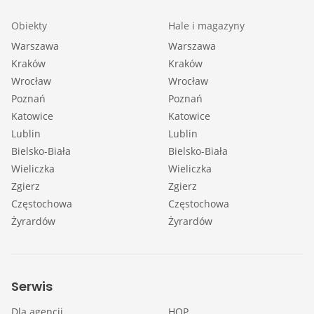
Obiekty
Hale i magazyny
Warszawa
Warszawa
Kraków
Kraków
Wrocław
Wrocław
Poznań
Poznań
Katowice
Katowice
Lublin
Lublin
Bielsko-Biała
Bielsko-Biała
Wieliczka
Wieliczka
Zgierz
Zgierz
Częstochowa
Częstochowa
Żyrardów
Żyrardów
Serwis
Dla agencji
HOP