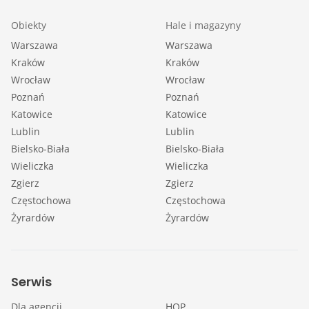
Obiekty
Hale i magazyny
Warszawa
Warszawa
Kraków
Kraków
Wrocław
Wrocław
Poznań
Poznań
Katowice
Katowice
Lublin
Lublin
Bielsko-Biała
Bielsko-Biała
Wieliczka
Wieliczka
Zgierz
Zgierz
Częstochowa
Częstochowa
Żyrardów
Żyrardów
Serwis
Dla agencji
HOP