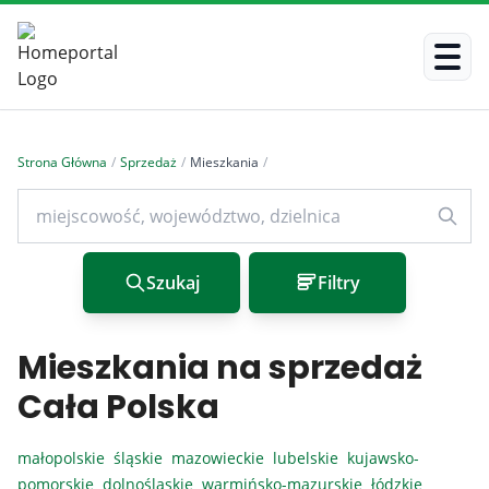
Strona Główna
/
Sprzedaż
/
Mieszkania
/
Szukaj
Filtry
Mieszkania na sprzedaż
Cała Polska
małopolskie
śląskie
mazowieckie
lubelskie
kujawsko-
pomorskie
dolnośląskie
warmińsko-mazurskie
łódzkie