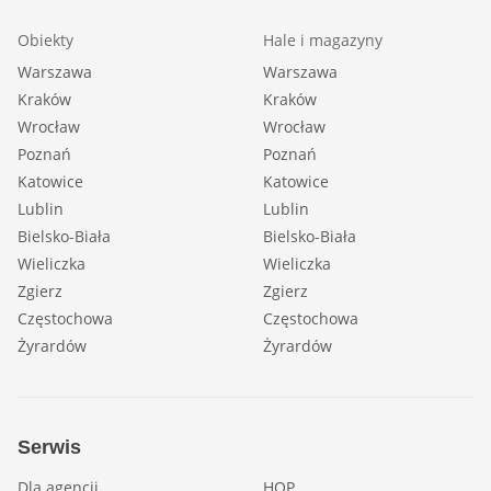
Obiekty
Hale i magazyny
Warszawa
Warszawa
Kraków
Kraków
Wrocław
Wrocław
Poznań
Poznań
Katowice
Katowice
Lublin
Lublin
Bielsko-Biała
Bielsko-Biała
Wieliczka
Wieliczka
Zgierz
Zgierz
Częstochowa
Częstochowa
Żyrardów
Żyrardów
Serwis
Dla agencji
HOP