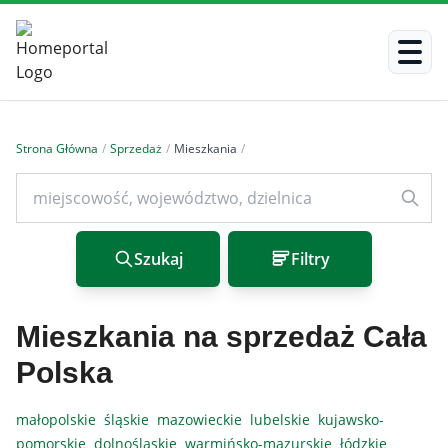
Strona Główna
/
Sprzedaż
/
Mieszkania
/
Szukaj
Filtry
Mieszkania na sprzedaż Cała
Polska
małopolskie
śląskie
mazowieckie
lubelskie
kujawsko-
pomorskie
dolnośląskie
warmińsko-mazurskie
łódzkie