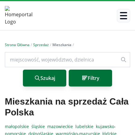
Strona Główna
/
Sprzedaż
/
Mieszkania
/
Szukaj
Filtry
Mieszkania na sprzedaż Cała
Polska
małopolskie
śląskie
mazowieckie
lubelskie
kujawsko-
pomorskie
dolnośląskie
warmińsko-mazurskie
łódzkie