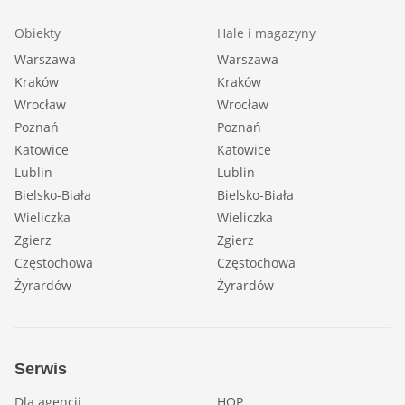
Obiekty
Hale i magazyny
Warszawa
Warszawa
Kraków
Kraków
Wrocław
Wrocław
Poznań
Poznań
Katowice
Katowice
Lublin
Lublin
Bielsko-Biała
Bielsko-Biała
Wieliczka
Wieliczka
Zgierz
Zgierz
Częstochowa
Częstochowa
Żyrardów
Żyrardów
Serwis
Dla agencji
HOP