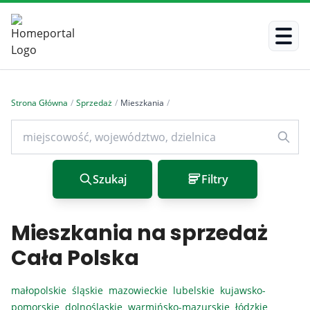
Strona Główna
/
Sprzedaż
/
Mieszkania
/
Szukaj
Filtry
Mieszkania na sprzedaż
Cała Polska
małopolskie
śląskie
mazowieckie
lubelskie
kujawsko-
pomorskie
dolnośląskie
warmińsko-mazurskie
łódzkie