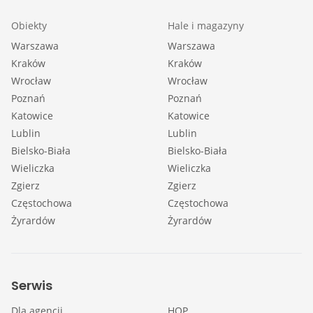
Obiekty
Hale i magazyny
Warszawa
Warszawa
Kraków
Kraków
Wrocław
Wrocław
Poznań
Poznań
Katowice
Katowice
Lublin
Lublin
Bielsko-Biała
Bielsko-Biała
Wieliczka
Wieliczka
Zgierz
Zgierz
Częstochowa
Częstochowa
Żyrardów
Żyrardów
Serwis
Dla agencji
HOP