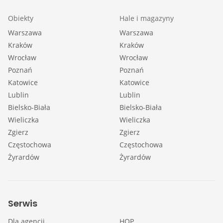
Obiekty
Hale i magazyny
Warszawa
Warszawa
Kraków
Kraków
Wrocław
Wrocław
Poznań
Poznań
Katowice
Katowice
Lublin
Lublin
Bielsko-Biała
Bielsko-Biała
Wieliczka
Wieliczka
Zgierz
Zgierz
Częstochowa
Częstochowa
Żyrardów
Żyrardów
Serwis
Dla agencji
HOP