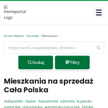
Strona Główna
/
Sprzedaż
/
Mieszkania
/
Szukaj
Filtry
Mieszkania na sprzedaż
Cała Polska
małopolskie
śląskie
mazowieckie
lubelskie
kujawsko-
pomorskie
dolnośląskie
warmińsko-mazurskie
łódzkie