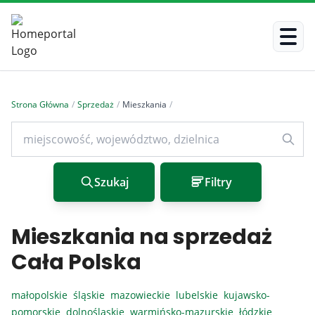
Strona Główna
/
Sprzedaż
/
Mieszkania
/
Szukaj
Filtry
Mieszkania na sprzedaż
Cała Polska
małopolskie
śląskie
mazowieckie
lubelskie
kujawsko-
pomorskie
dolnośląskie
warmińsko-mazurskie
łódzkie