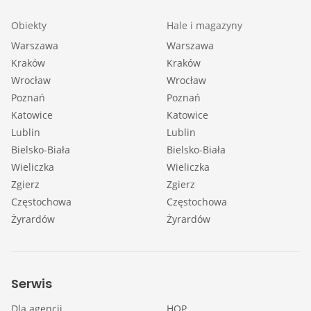
Obiekty
Hale i magazyny
Warszawa
Warszawa
Kraków
Kraków
Wrocław
Wrocław
Poznań
Poznań
Katowice
Katowice
Lublin
Lublin
Bielsko-Biała
Bielsko-Biała
Wieliczka
Wieliczka
Zgierz
Zgierz
Częstochowa
Częstochowa
Żyrardów
Żyrardów
Serwis
Dla agencji
HOP