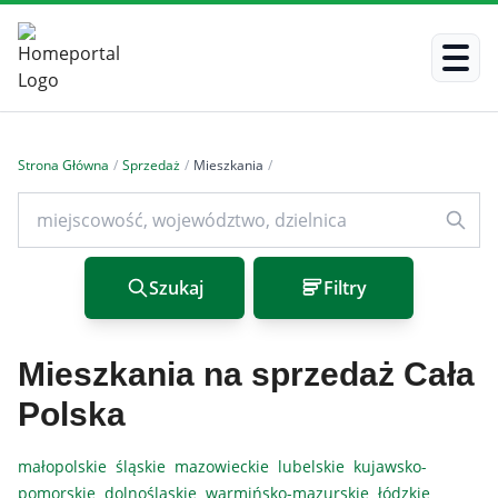
Strona Główna
/
Sprzedaż
/
Mieszkania
/
Szukaj
Filtry
Mieszkania na sprzedaż Cała
Polska
małopolskie
śląskie
mazowieckie
lubelskie
kujawsko-
pomorskie
dolnośląskie
warmińsko-mazurskie
łódzkie