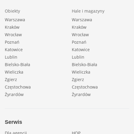
Obiekty
Hale i magazyny
Warszawa
Warszawa
Kraków
Kraków
Wrocław
Wrocław
Poznań
Poznań
Katowice
Katowice
Lublin
Lublin
Bielsko-Biała
Bielsko-Biała
Wieliczka
Wieliczka
Zgierz
Zgierz
Częstochowa
Częstochowa
Żyrardów
Żyrardów
Serwis
Dla agencji
HOP