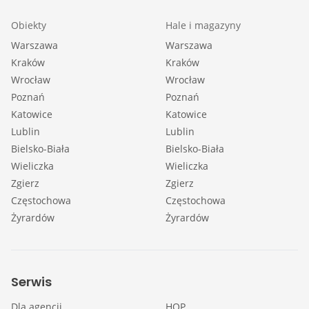
Obiekty
Hale i magazyny
Warszawa
Warszawa
Kraków
Kraków
Wrocław
Wrocław
Poznań
Poznań
Katowice
Katowice
Lublin
Lublin
Bielsko-Biała
Bielsko-Biała
Wieliczka
Wieliczka
Zgierz
Zgierz
Częstochowa
Częstochowa
Żyrardów
Żyrardów
Serwis
Dla agencji
HOP