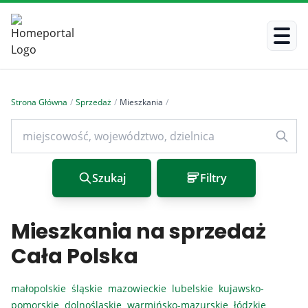
Strona Główna
/
Sprzedaż
/
Mieszkania
/
Szukaj
Filtry
Mieszkania na sprzedaż
Cała Polska
małopolskie
śląskie
mazowieckie
lubelskie
kujawsko-
pomorskie
dolnośląskie
warmińsko-mazurskie
łódzkie