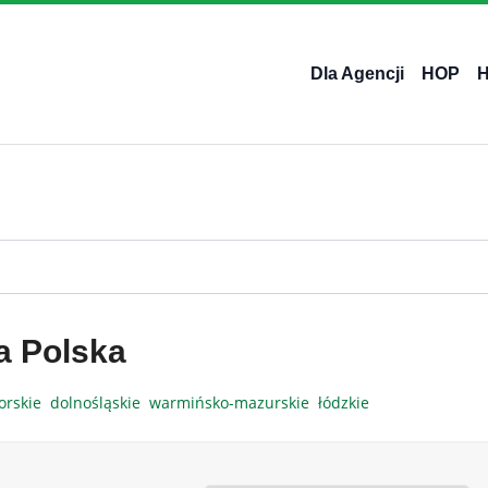
Dla Agencji
HOP
a Polska
orskie
dolnośląskie
warmińsko-mazurskie
łódzkie