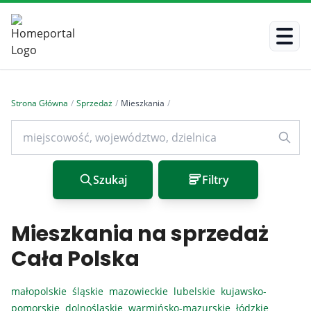
Strona Główna
/
Sprzedaż
/
Mieszkania
/
Szukaj
Filtry
Mieszkania na sprzedaż
Cała Polska
małopolskie
śląskie
mazowieckie
lubelskie
kujawsko-
pomorskie
dolnośląskie
warmińsko-mazurskie
łódzkie