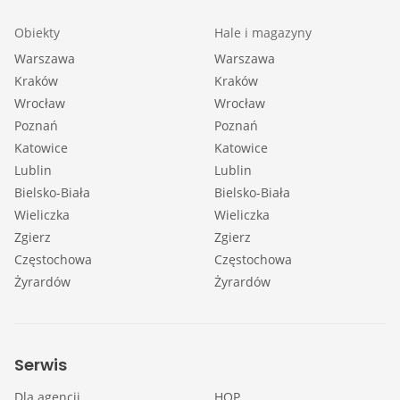
Obiekty
Hale i magazyny
Warszawa
Warszawa
Kraków
Kraków
Wrocław
Wrocław
Poznań
Poznań
Katowice
Katowice
Lublin
Lublin
Bielsko-Biała
Bielsko-Biała
Wieliczka
Wieliczka
Zgierz
Zgierz
Częstochowa
Częstochowa
Żyrardów
Żyrardów
Serwis
Dla agencji
HOP