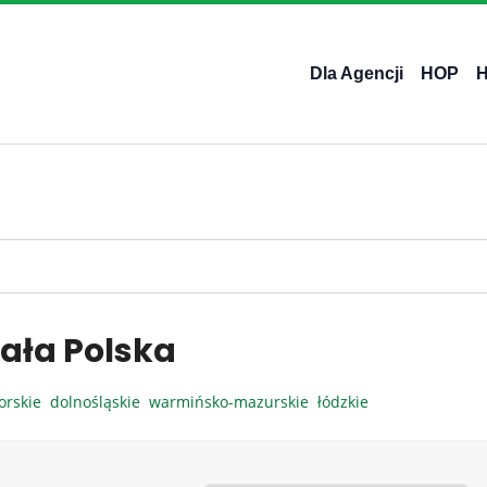
Dla Agencji
HOP
ała Polska
orskie
dolnośląskie
warmińsko-mazurskie
łódzkie