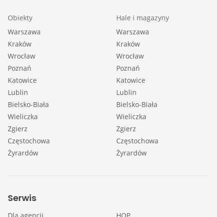
Obiekty
Hale i magazyny
Warszawa
Warszawa
Kraków
Kraków
Wrocław
Wrocław
Poznań
Poznań
Katowice
Katowice
Lublin
Lublin
Bielsko-Biała
Bielsko-Biała
Wieliczka
Wieliczka
Zgierz
Zgierz
Częstochowa
Częstochowa
Żyrardów
Żyrardów
Serwis
Dla agencji
HOP