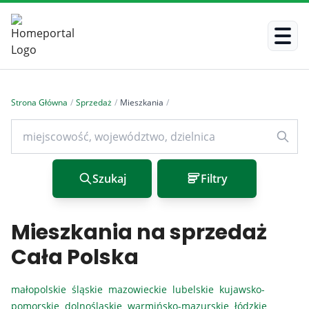
Strona Główna
/
Sprzedaż
/
Mieszkania
/
Szukaj
Filtry
Mieszkania na sprzedaż
Cała Polska
małopolskie
śląskie
mazowieckie
lubelskie
kujawsko-
pomorskie
dolnośląskie
warmińsko-mazurskie
łódzkie