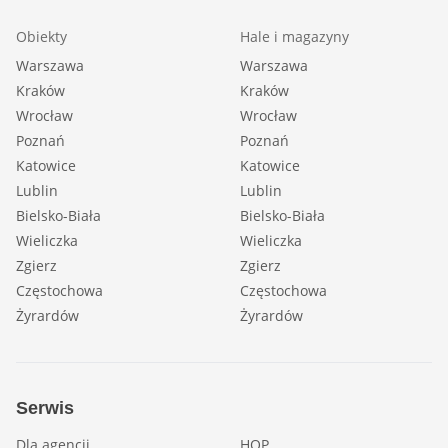
Obiekty
Hale i magazyny
Warszawa
Warszawa
Kraków
Kraków
Wrocław
Wrocław
Poznań
Poznań
Katowice
Katowice
Lublin
Lublin
Bielsko-Biała
Bielsko-Biała
Wieliczka
Wieliczka
Zgierz
Zgierz
Częstochowa
Częstochowa
Żyrardów
Żyrardów
Serwis
Dla agencji
HOP