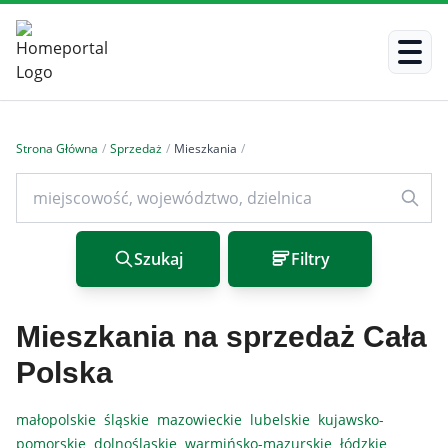
Strona Główna
/
Sprzedaż
/
Mieszkania
/
Szukaj
Filtry
Mieszkania na sprzedaż Cała
Polska
małopolskie
śląskie
mazowieckie
lubelskie
kujawsko-
pomorskie
dolnośląskie
warmińsko-mazurskie
łódzkie