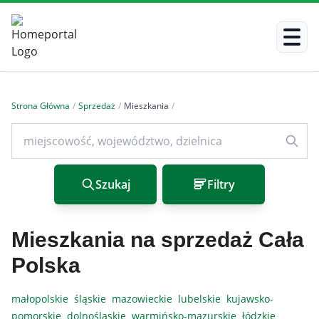
Strona Główna
/
Sprzedaż
/
Mieszkania
/
Szukaj
Filtry
Mieszkania na sprzedaż Cała
Polska
małopolskie
śląskie
mazowieckie
lubelskie
kujawsko-
pomorskie
dolnośląskie
warmińsko-mazurskie
łódzkie