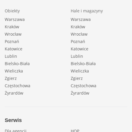
Obiekty
Hale i magazyny
Warszawa
Warszawa
Kraków
Kraków
Wrocław
Wrocław
Poznań
Poznań
Katowice
Katowice
Lublin
Lublin
Bielsko-Biała
Bielsko-Biała
Wieliczka
Wieliczka
Zgierz
Zgierz
Częstochowa
Częstochowa
Żyrardów
Żyrardów
Serwis
Dla agencji
HOP