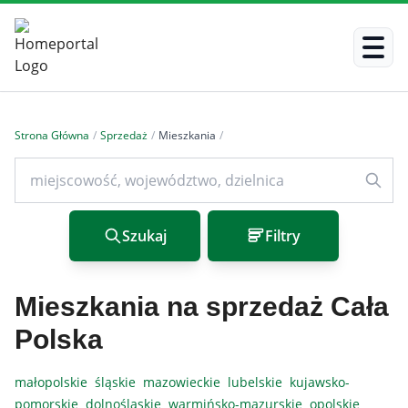
Strona Główna
/
Sprzedaż
/
Mieszkania
/
Szukaj
Filtry
Mieszkania na sprzedaż Cała
Polska
małopolskie
śląskie
mazowieckie
lubelskie
kujawsko-
pomorskie
dolnośląskie
warmińsko-mazurskie
opolskie