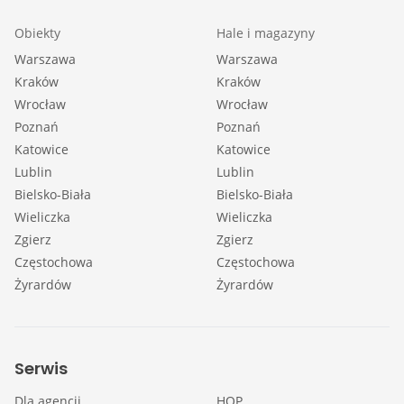
Obiekty
Hale i magazyny
Warszawa
Warszawa
Kraków
Kraków
Wrocław
Wrocław
Poznań
Poznań
Katowice
Katowice
Lublin
Lublin
Bielsko-Biała
Bielsko-Biała
Wieliczka
Wieliczka
Zgierz
Zgierz
Częstochowa
Częstochowa
Żyrardów
Żyrardów
Serwis
Dla agencji
HOP