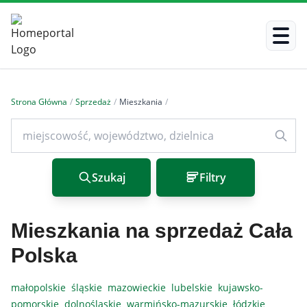
Strona Główna
/
Sprzedaż
/
Mieszkania
/
Szukaj
Filtry
Mieszkania na sprzedaż Cała
Polska
małopolskie
śląskie
mazowieckie
lubelskie
kujawsko-
pomorskie
dolnośląskie
warmińsko-mazurskie
łódzkie