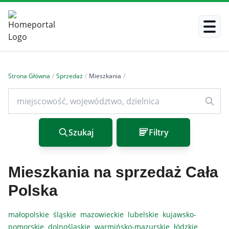
Strona Główna
/
Sprzedaż
/
Mieszkania
/
Szukaj
Filtry
Mieszkania na sprzedaż Cała
Polska
małopolskie
śląskie
mazowieckie
lubelskie
kujawsko-
pomorskie
dolnośląskie
warmińsko-mazurskie
łódzkie