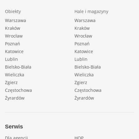
Obiekty
Hale i magazyny
Warszawa
Warszawa
Kraków
Kraków
Wrocław
Wrocław
Poznań
Poznań
Katowice
Katowice
Lublin
Lublin
Bielsko-Biała
Bielsko-Biała
Wieliczka
Wieliczka
Zgierz
Zgierz
Częstochowa
Częstochowa
Żyrardów
Żyrardów
Serwis
Dla agencji
HOP