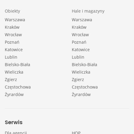
Obiekty
Hale i magazyny
Warszawa
Warszawa
Kraków
Kraków
Wrocław
Wrocław
Poznań
Poznań
Katowice
Katowice
Lublin
Lublin
Bielsko-Biała
Bielsko-Biała
Wieliczka
Wieliczka
Zgierz
Zgierz
Częstochowa
Częstochowa
Żyrardów
Żyrardów
Serwis
Dla agencji
HOP