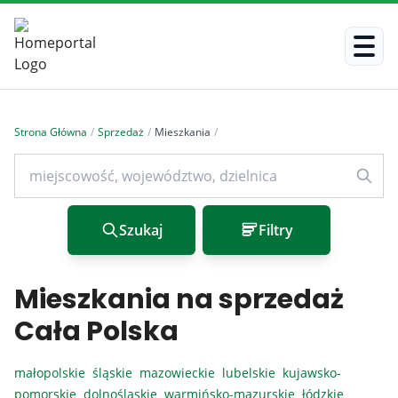
Strona Główna
/
Sprzedaż
/
Mieszkania
/
Szukaj
Filtry
Mieszkania na sprzedaż
Cała Polska
małopolskie
śląskie
mazowieckie
lubelskie
kujawsko-
pomorskie
dolnośląskie
warmińsko-mazurskie
łódzkie