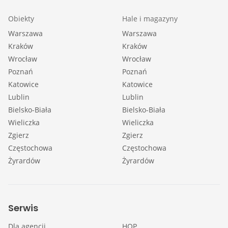
Obiekty
Hale i magazyny
Warszawa
Warszawa
Kraków
Kraków
Wrocław
Wrocław
Poznań
Poznań
Katowice
Katowice
Lublin
Lublin
Bielsko-Biała
Bielsko-Biała
Wieliczka
Wieliczka
Zgierz
Zgierz
Częstochowa
Częstochowa
Żyrardów
Żyrardów
Serwis
Dla agencji
HOP