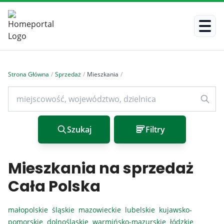
Strona Główna
/
Sprzedaż
/
Mieszkania
/
Szukaj
Filtry
Mieszkania na sprzedaż
Cała Polska
małopolskie
śląskie
mazowieckie
lubelskie
kujawsko-
pomorskie
dolnośląskie
warmińsko-mazurskie
łódzkie