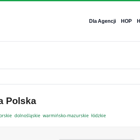
Dla Agencji
HOP
a Polska
orskie
dolnośląskie
warmińsko-mazurskie
łódzkie