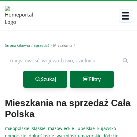
Strona Główna
/
Sprzedaż
/
Mieszkania
/
Szukaj
Filtry
Mieszkania na sprzedaż Cała
Polska
małopolskie
śląskie
mazowieckie
lubelskie
kujawsko-
pomorskie
dolnośląskie
warmińsko-mazurskie
łódzkie