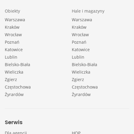
Obiekty
Hale i magazyny
Warszawa
Warszawa
Kraków
Kraków
Wrocław
Wrocław
Poznań
Poznań
Katowice
Katowice
Lublin
Lublin
Bielsko-Biała
Bielsko-Biała
Wieliczka
Wieliczka
Zgierz
Zgierz
Częstochowa
Częstochowa
Żyrardów
Żyrardów
Serwis
Dla agencji
HOP