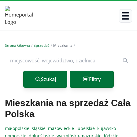
Strona Główna
/
Sprzedaż
/
Mieszkania
/
Szukaj
Filtry
Mieszkania na sprzedaż Cała
Polska
małopolskie
śląskie
mazowieckie
lubelskie
kujawsko-
pomorskie
dolnośląskie
warmińsko-mazurskie
łódzkie