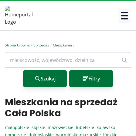
Strona Główna
/
Sprzedaż
/
Mieszkania
/
Szukaj
Filtry
Mieszkania na sprzedaż
Cała Polska
małopolskie
śląskie
mazowieckie
lubelskie
kujawsko-
pomorskie
dolnośląskie
warmińsko-mazurskie
łódzkie