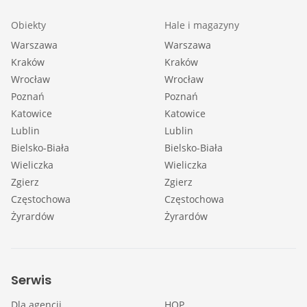
Obiekty
Hale i magazyny
Warszawa
Warszawa
Kraków
Kraków
Wrocław
Wrocław
Poznań
Poznań
Katowice
Katowice
Lublin
Lublin
Bielsko-Biała
Bielsko-Biała
Wieliczka
Wieliczka
Zgierz
Zgierz
Częstochowa
Częstochowa
Żyrardów
Żyrardów
Serwis
Dla agencji
HOP