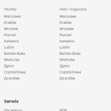
Obiekty
Hale i magazyny
Warszawa
Warszawa
Kraków
Kraków
Wrocław
Wrocław
Poznań
Poznań
Katowice
Katowice
Lublin
Lublin
Bielsko-Biała
Bielsko-Biała
Wieliczka
Wieliczka
Zgierz
Zgierz
Częstochowa
Częstochowa
Żyrardów
Żyrardów
Serwis
Dla agencji
HOP