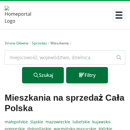
Strona Główna
/
Sprzedaż
/
Mieszkania
/
Szukaj
Filtry
Mieszkania na sprzedaż Cała
Polska
małopolskie
śląskie
mazowieckie
lubelskie
kujawsko-
pomorskie
dolnośląskie
warmińsko-mazurskie
łódzkie