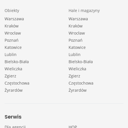
Obiekty
Hale i magazyny
Warszawa
Warszawa
Kraków
Kraków
Wrocław
Wrocław
Poznań
Poznań
Katowice
Katowice
Lublin
Lublin
Bielsko-Biała
Bielsko-Biała
Wieliczka
Wieliczka
Zgierz
Zgierz
Częstochowa
Częstochowa
Żyrardów
Żyrardów
Serwis
Dla agencji
HOP