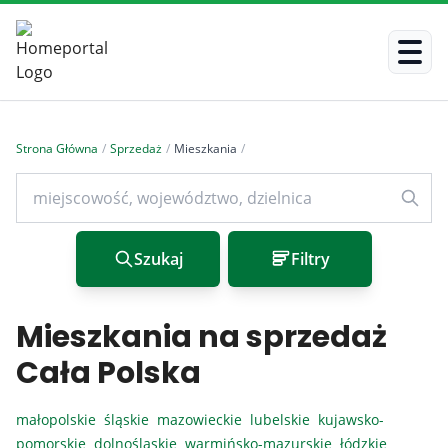
Strona Główna
/
Sprzedaż
/
Mieszkania
/
Szukaj
Filtry
Mieszkania na sprzedaż
Cała Polska
małopolskie
śląskie
mazowieckie
lubelskie
kujawsko-
pomorskie
dolnośląskie
warmińsko-mazurskie
łódzkie