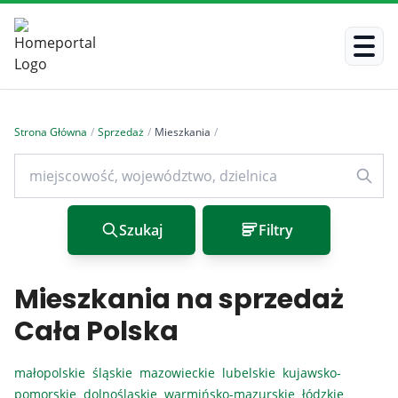
Strona Główna
/
Sprzedaż
/
Mieszkania
/
Szukaj
Filtry
Mieszkania na sprzedaż
Cała Polska
małopolskie
śląskie
mazowieckie
lubelskie
kujawsko-
pomorskie
dolnośląskie
warmińsko-mazurskie
łódzkie