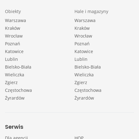
Obiekty
Hale i magazyny
Warszawa
Warszawa
Kraków
Kraków
Wrocław
Wrocław
Poznań
Poznań
Katowice
Katowice
Lublin
Lublin
Bielsko-Biała
Bielsko-Biała
Wieliczka
Wieliczka
Zgierz
Zgierz
Częstochowa
Częstochowa
Żyrardów
Żyrardów
Serwis
Dla agencji
HOP