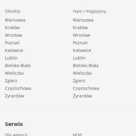
Obiekty
Hale i magazyny
Warszawa
Warszawa
Kraków
Kraków
Wrocław
Wrocław
Poznań
Poznań
Katowice
Katowice
Lublin
Lublin
Bielsko-Biała
Bielsko-Biała
Wieliczka
Wieliczka
Zgierz
Zgierz
Częstochowa
Częstochowa
Żyrardów
Żyrardów
Serwis
Dla agencji
HOP