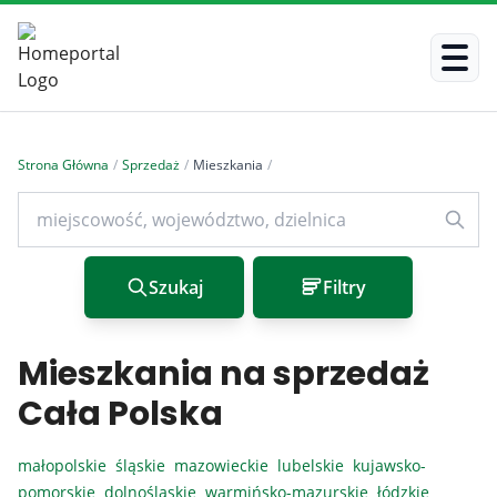
Strona Główna
/
Sprzedaż
/
Mieszkania
/
Szukaj
Filtry
Mieszkania na sprzedaż
Cała Polska
małopolskie
śląskie
mazowieckie
lubelskie
kujawsko-
pomorskie
dolnośląskie
warmińsko-mazurskie
łódzkie