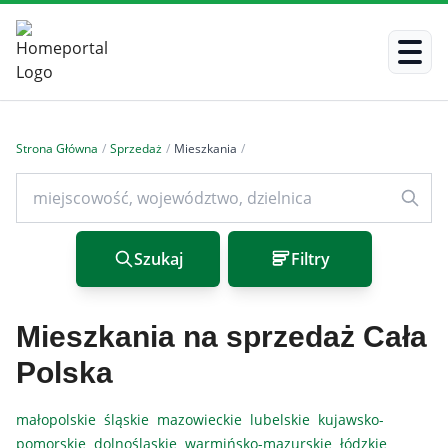
Strona Główna
/
Sprzedaż
/
Mieszkania
/
Szukaj
Filtry
Mieszkania na sprzedaż Cała
Polska
małopolskie
śląskie
mazowieckie
lubelskie
kujawsko-
pomorskie
dolnośląskie
warmińsko-mazurskie
łódzkie