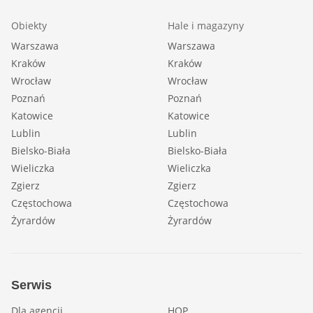
Obiekty
Hale i magazyny
Warszawa
Warszawa
Kraków
Kraków
Wrocław
Wrocław
Poznań
Poznań
Katowice
Katowice
Lublin
Lublin
Bielsko-Biała
Bielsko-Biała
Wieliczka
Wieliczka
Zgierz
Zgierz
Częstochowa
Częstochowa
Żyrardów
Żyrardów
Serwis
Dla agencji
HOP