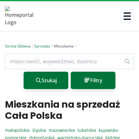
Strona Główna
/
Sprzedaż
/
Mieszkania
/
Szukaj
Filtry
Mieszkania na sprzedaż
Cała Polska
małopolskie
śląskie
mazowieckie
lubelskie
kujawsko-
pomorskie
dolnośląskie
warmińsko-mazurskie
łódzkie