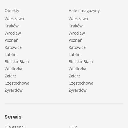
Obiekty
Hale i magazyny
Warszawa
Warszawa
Kraków
Kraków
Wrocław
Wrocław
Poznań
Poznań
Katowice
Katowice
Lublin
Lublin
Bielsko-Biała
Bielsko-Biała
Wieliczka
Wieliczka
Zgierz
Zgierz
Częstochowa
Częstochowa
Żyrardów
Żyrardów
Serwis
Dla agencji
HOP