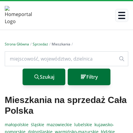
Strona Główna
/
Sprzedaż
/
Mieszkania
/
Szukaj
Filtry
Mieszkania na sprzedaż Cała
Polska
małopolskie
śląskie
mazowieckie
lubelskie
kujawsko-
pomorskie
dolnośląskie
warmińsko-mazurskie
łódzkie