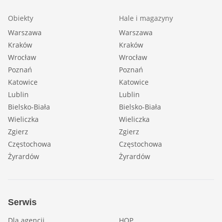
Obiekty
Hale i magazyny
Warszawa
Warszawa
Kraków
Kraków
Wrocław
Wrocław
Poznań
Poznań
Katowice
Katowice
Lublin
Lublin
Bielsko-Biała
Bielsko-Biała
Wieliczka
Wieliczka
Zgierz
Zgierz
Częstochowa
Częstochowa
Żyrardów
Żyrardów
Serwis
Dla agencji
HOP