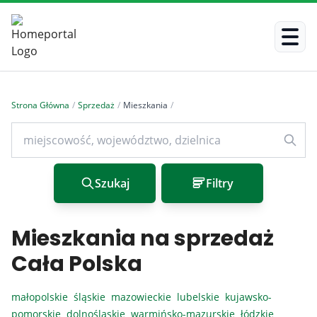
Strona Główna
/
Sprzedaż
/
Mieszkania
/
Szukaj
Filtry
Mieszkania na sprzedaż
Cała Polska
małopolskie
śląskie
mazowieckie
lubelskie
kujawsko-
pomorskie
dolnośląskie
warmińsko-mazurskie
łódzkie