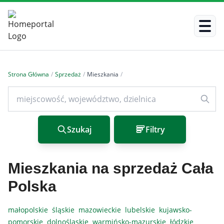
Strona Główna
/
Sprzedaż
/
Mieszkania
/
Szukaj
Filtry
Mieszkania na sprzedaż Cała
Polska
małopolskie
śląskie
mazowieckie
lubelskie
kujawsko-
pomorskie
dolnośląskie
warmińsko-mazurskie
łódzkie