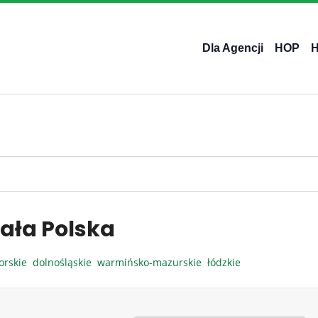
Dla Agencji
HOP
ała Polska
orskie
dolnośląskie
warmińsko-mazurskie
łódzkie