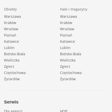
Obiekty
Hale i magazyny
Warszawa
Warszawa
Kraków
Kraków
Wrocław
Wrocław
Poznań
Poznań
Katowice
Katowice
Lublin
Lublin
Bielsko-Biała
Bielsko-Biała
Wieliczka
Wieliczka
Zgierz
Zgierz
Częstochowa
Częstochowa
Żyrardów
Żyrardów
Serwis
Dla agencji
HOP