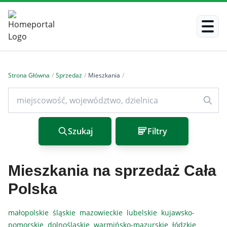
Strona Główna
/
Sprzedaż
/
Mieszkania
/
Szukaj
Filtry
Mieszkania na sprzedaż Cała
Polska
małopolskie
śląskie
mazowieckie
lubelskie
kujawsko-
pomorskie
dolnośląskie
warmińsko-mazurskie
łódzkie