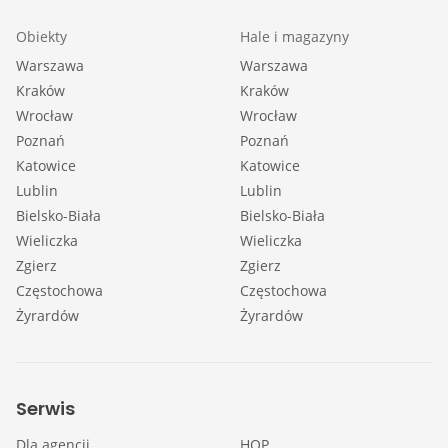
Obiekty
Hale i magazyny
Warszawa
Warszawa
Kraków
Kraków
Wrocław
Wrocław
Poznań
Poznań
Katowice
Katowice
Lublin
Lublin
Bielsko-Biała
Bielsko-Biała
Wieliczka
Wieliczka
Zgierz
Zgierz
Częstochowa
Częstochowa
Żyrardów
Żyrardów
Serwis
Dla agencji
HOP