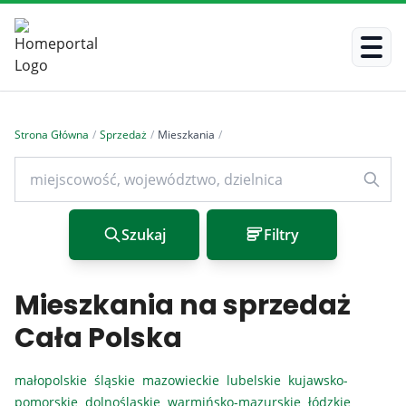
Strona Główna
/
Sprzedaż
/
Mieszkania
/
Szukaj
Filtry
Mieszkania na sprzedaż
Cała Polska
małopolskie
śląskie
mazowieckie
lubelskie
kujawsko-
pomorskie
dolnośląskie
warmińsko-mazurskie
łódzkie