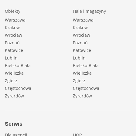
Obiekty
Hale i magazyny
Warszawa
Warszawa
Kraków
Kraków
Wrocław
Wrocław
Poznań
Poznań
Katowice
Katowice
Lublin
Lublin
Bielsko-Biała
Bielsko-Biała
Wieliczka
Wieliczka
Zgierz
Zgierz
Częstochowa
Częstochowa
Żyrardów
Żyrardów
Serwis
Dla agencji
HOP