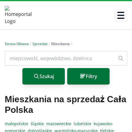
Strona Główna
/
Sprzedaż
/
Mieszkania
/
Szukaj
Filtry
Mieszkania na sprzedaż Cała
Polska
małopolskie
śląskie
mazowieckie
lubelskie
kujawsko-
pomorskie
dolnośląskie
warmińsko-mazurskie
łódzkie