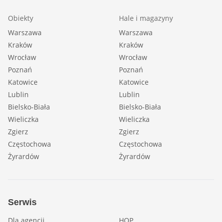
Obiekty
Hale i magazyny
Warszawa
Warszawa
Kraków
Kraków
Wrocław
Wrocław
Poznań
Poznań
Katowice
Katowice
Lublin
Lublin
Bielsko-Biała
Bielsko-Biała
Wieliczka
Wieliczka
Zgierz
Zgierz
Częstochowa
Częstochowa
Żyrardów
Żyrardów
Serwis
Dla agencji
HOP