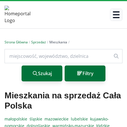
Strona Główna
/
Sprzedaż
/
Mieszkania
/
Szukaj
Filtry
Mieszkania na sprzedaż Cała
Polska
małopolskie
śląskie
mazowieckie
lubelskie
kujawsko-
pomorskie
dolnośląskie
warmińsko-mazurskie
łódzkie