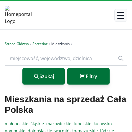
Strona Główna
/
Sprzedaż
/
Mieszkania
/
Szukaj
Filtry
Mieszkania na sprzedaż Cała
Polska
małopolskie
śląskie
mazowieckie
lubelskie
kujawsko-
pomorskie
dolnośląskie
warmińsko-mazurskie
łódzkie