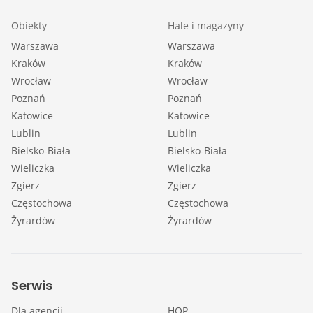
Obiekty
Hale i magazyny
Warszawa
Warszawa
Kraków
Kraków
Wrocław
Wrocław
Poznań
Poznań
Katowice
Katowice
Lublin
Lublin
Bielsko-Biała
Bielsko-Biała
Wieliczka
Wieliczka
Zgierz
Zgierz
Częstochowa
Częstochowa
Żyrardów
Żyrardów
Serwis
Dla agencji
HOP