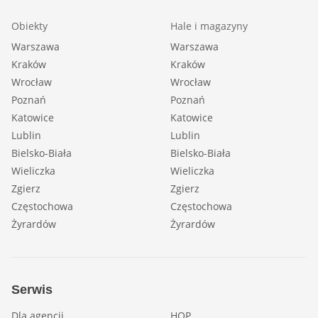
Obiekty
Hale i magazyny
Warszawa
Warszawa
Kraków
Kraków
Wrocław
Wrocław
Poznań
Poznań
Katowice
Katowice
Lublin
Lublin
Bielsko-Biała
Bielsko-Biała
Wieliczka
Wieliczka
Zgierz
Zgierz
Częstochowa
Częstochowa
Żyrardów
Żyrardów
Serwis
Dla agencji
HOP