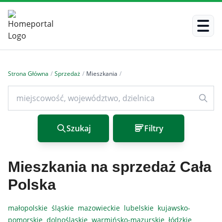
Strona Główna
/
Sprzedaż
/
Mieszkania
/
Szukaj
Filtry
Mieszkania na sprzedaż Cała
Polska
małopolskie
śląskie
mazowieckie
lubelskie
kujawsko-
pomorskie
dolnośląskie
warmińsko-mazurskie
łódzkie