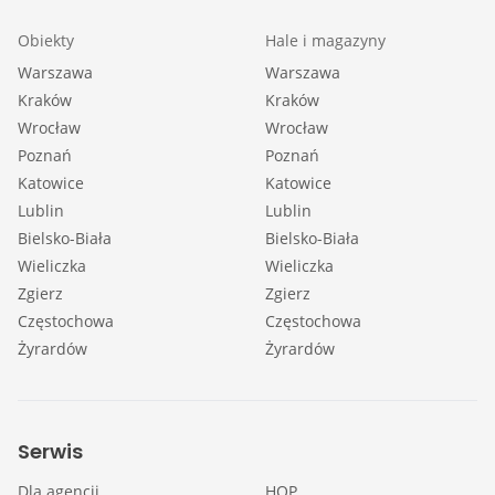
Obiekty
Hale i magazyny
Warszawa
Warszawa
Kraków
Kraków
Wrocław
Wrocław
Poznań
Poznań
Katowice
Katowice
Lublin
Lublin
Bielsko-Biała
Bielsko-Biała
Wieliczka
Wieliczka
Zgierz
Zgierz
Częstochowa
Częstochowa
Żyrardów
Żyrardów
Serwis
Dla agencji
HOP