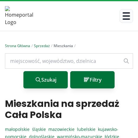
Strona Główna
/
Sprzedaż
/
Mieszkania
/
Szukaj
Filtry
Mieszkania na sprzedaż
Cała Polska
małopolskie
śląskie
mazowieckie
lubelskie
kujawsko-
pomorskie
dolnośląskie
warmińsko-mazurskie
łódzkie