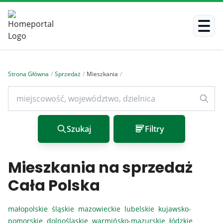
Strona Główna
/
Sprzedaż
/
Mieszkania
/
Szukaj
Filtry
Mieszkania na sprzedaż
Cała Polska
małopolskie
śląskie
mazowieckie
lubelskie
kujawsko-
pomorskie
dolnośląskie
warmińsko-mazurskie
łódzkie