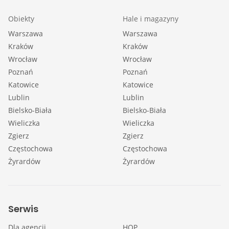
Obiekty
Hale i magazyny
Warszawa
Warszawa
Kraków
Kraków
Wrocław
Wrocław
Poznań
Poznań
Katowice
Katowice
Lublin
Lublin
Bielsko-Biała
Bielsko-Biała
Wieliczka
Wieliczka
Zgierz
Zgierz
Częstochowa
Częstochowa
Żyrardów
Żyrardów
Serwis
Dla agencji
HOP