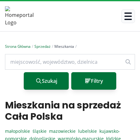
Strona Główna
/
Sprzedaż
/
Mieszkania
/
Szukaj
Filtry
Mieszkania na sprzedaż
Cała Polska
małopolskie
śląskie
mazowieckie
lubelskie
kujawsko-
pomorskie
dolnośląskie
warmińsko-mazurskie
łódzkie