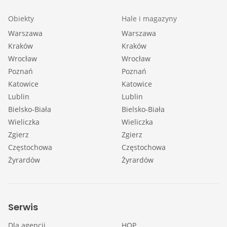
Obiekty
Hale i magazyny
Warszawa
Warszawa
Kraków
Kraków
Wrocław
Wrocław
Poznań
Poznań
Katowice
Katowice
Lublin
Lublin
Bielsko-Biała
Bielsko-Biała
Wieliczka
Wieliczka
Zgierz
Zgierz
Częstochowa
Częstochowa
Żyrardów
Żyrardów
Serwis
Dla agencji
HOP