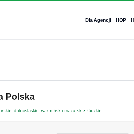
Dla Agencji
HOP
a Polska
orskie
dolnośląskie
warmińsko-mazurskie
łódzkie