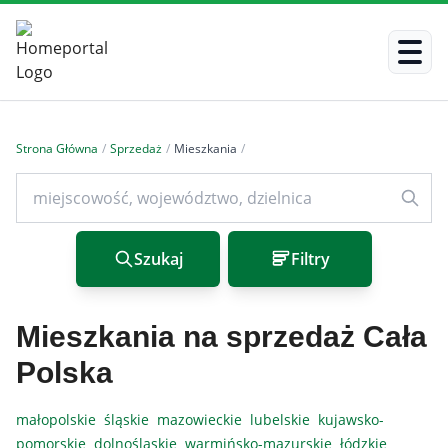
Strona Główna
/
Sprzedaż
/
Mieszkania
/
Szukaj
Filtry
Mieszkania na sprzedaż Cała
Polska
małopolskie
śląskie
mazowieckie
lubelskie
kujawsko-
pomorskie
dolnośląskie
warmińsko-mazurskie
łódzkie