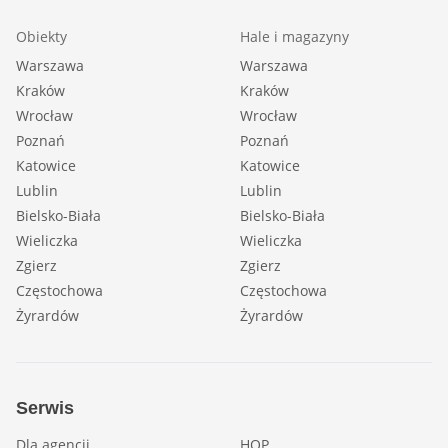
Obiekty
Hale i magazyny
Warszawa
Warszawa
Kraków
Kraków
Wrocław
Wrocław
Poznań
Poznań
Katowice
Katowice
Lublin
Lublin
Bielsko-Biała
Bielsko-Biała
Wieliczka
Wieliczka
Zgierz
Zgierz
Częstochowa
Częstochowa
Żyrardów
Żyrardów
Serwis
Dla agencji
HOP