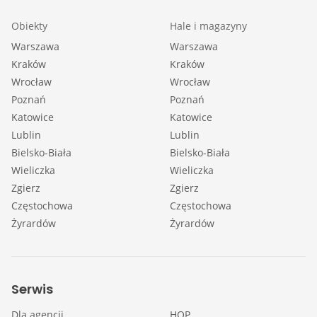
Obiekty
Hale i magazyny
Warszawa
Warszawa
Kraków
Kraków
Wrocław
Wrocław
Poznań
Poznań
Katowice
Katowice
Lublin
Lublin
Bielsko-Biała
Bielsko-Biała
Wieliczka
Wieliczka
Zgierz
Zgierz
Częstochowa
Częstochowa
Żyrardów
Żyrardów
Serwis
Dla agencji
HOP