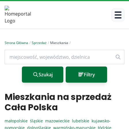
Strona Główna
/
Sprzedaż
/
Mieszkania
/
Szukaj
Filtry
Mieszkania na sprzedaż
Cała Polska
małopolskie
śląskie
mazowieckie
lubelskie
kujawsko-
pomorskie
dolnośląskie
warmińsko-mazurskie
łódzkie