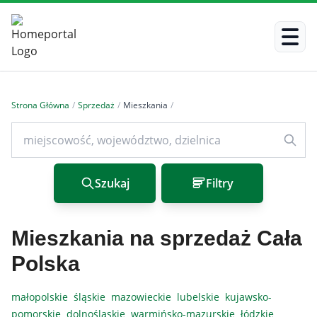
Strona Główna
/
Sprzedaż
/
Mieszkania
/
Szukaj
Filtry
Mieszkania na sprzedaż Cała
Polska
małopolskie
śląskie
mazowieckie
lubelskie
kujawsko-
pomorskie
dolnośląskie
warmińsko-mazurskie
łódzkie