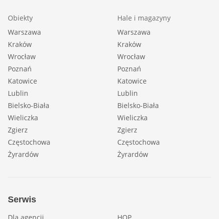
Obiekty
Hale i magazyny
Warszawa
Warszawa
Kraków
Kraków
Wrocław
Wrocław
Poznań
Poznań
Katowice
Katowice
Lublin
Lublin
Bielsko-Biała
Bielsko-Biała
Wieliczka
Wieliczka
Zgierz
Zgierz
Częstochowa
Częstochowa
Żyrardów
Żyrardów
Serwis
Dla agencji
HOP